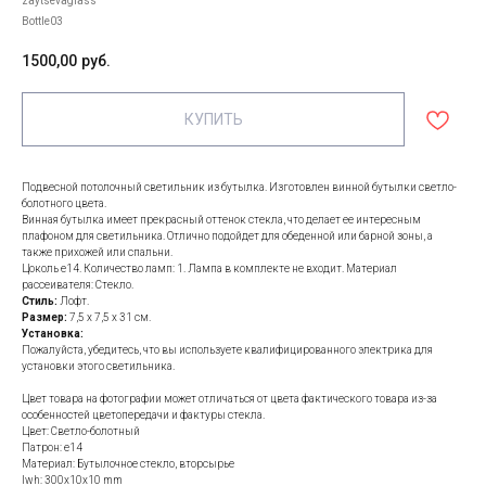
zaytsevaglass
Bottle03
1500,00
руб.
КУПИТЬ
Подвесной потолочный светильник из бутылка. Изготовлен винной бутылки светло-
болотного цвета.
Винная бутылка имеет прекрасный оттенок стекла, что делает ее интересным
плафоном для светильника. Отлично подойдет для обеденной или барной зоны, а
также прихожей или спальни.
Цоколь е14. Количество ламп: 1. Лампа в комплекте не входит. Материал
рассеивателя: Стекло.
Стиль:
Лофт.
Размер:
7,5 х 7,5 х 31 см.
Установка:
Пожалуйста, убедитесь, что вы используете квалифицированного электрика для
установки этого светильника.
Цвет товара на фотографии может отличаться от цвета фактического товара из-за
особенностей цветопередачи и фактуры стекла.
Цвет: Светло-болотный
Патрон: e14
Материал: Бутылочное стекло, вторсырье
lwh: 300x10x10 mm