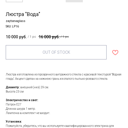
Люстра "Вода"
zaytsevaglass
SKU:
LP16
10 000
руб.
16 000
руб.
/
1 pc
/
1 pc
OUT OF STOCK
Люстра изготовлена из прозрачного витражного стекла с красивой текстурой "Водная
гладь". Акцент сделан на нижнюю грань из опалого пыльно-розового стекла.
Диаметр:
внешний (низ) 29 см.
Высота 23 см
Электричество и свет:
Патрон E27
Длинна шнура 1 метр.
Лампочка в комплект не входит.
Установка:
Пожалуйста, убедитесь, что вы используете квалифицированного электрика для