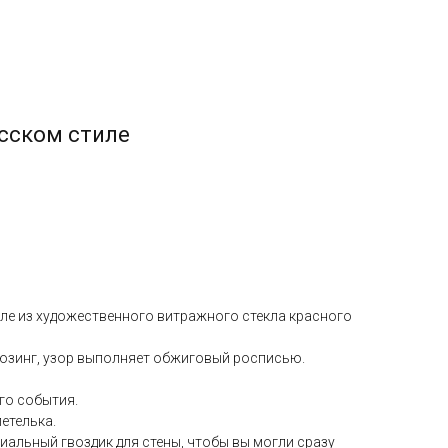
усском стиле
иле из художественного витражного стекла красного
юзинг, узор выполняет обжиговый росписью.
го события.
етелька.
циальный гвоздик для стены, чтобы вы могли сразу