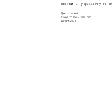
повесить эту красавицу на сте
Цвет: Красный
LxWxH: 250x250x100 mm
Weight: 200 g