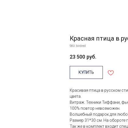
Красная птица в р
SKU:
birdred
23 500
руб.
КУПИТЬ
Красивая птица в русском ст
цвета.
Витраж. Техники Тиффани, фь
100% повтор невозможен.
Волшебный подарок для любо
Размер 31*30 см. На обороте п
Так же в комплект входит спе